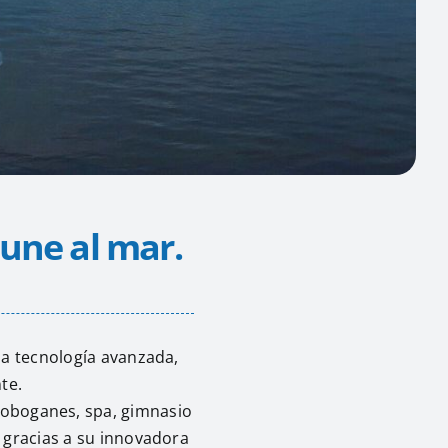
une al mar.
a tecnología avanzada,
te.
 toboganes, spa, gimnasio
 gracias a su innovadora