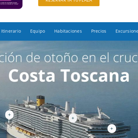
RESERVAR YA TU PLAZA
Itinerario
Equipo
Habitaciones
Precios
Excursion
+
+
+