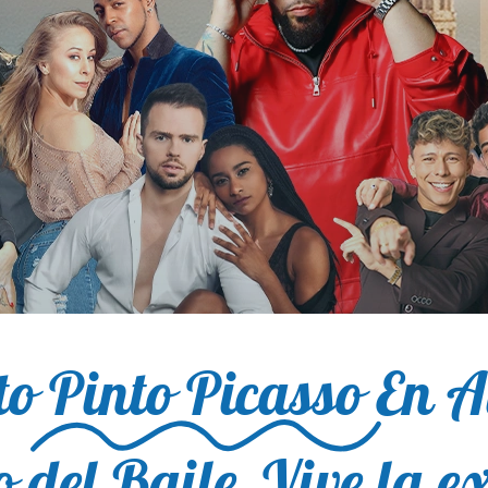
to
Pinto Picasso
En A
o del Baile,
Vive la e