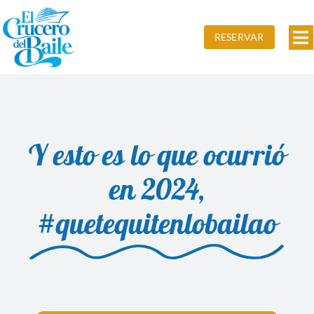
Saltar
al
RESERVAR
Al
contenido
na
Inicio
Edición Primavera
Y esto es lo que ocurrió
Edición Otoño
en 2024,
Precios
#quetequitenlobailao
Actividades
Fotos
Contacto