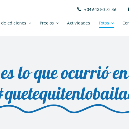
+34 643 80 72 86
 de ediciones
Precios
Actividades
Fotos
Con
 es lo que ocurrió e
#quetequitenlobaila