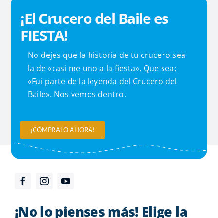
¡El Crucero del Baile es
FIESTA!
No dejes que la historia de tu crucero sea
la de «casi me uno a la fiesta». Que sea:
«Fui parte de la leyenda del Crucero del
Baile». Nos vemos dentro.
¡CÓMPRALO AHORA!
¡No lo pienses más! Elige la