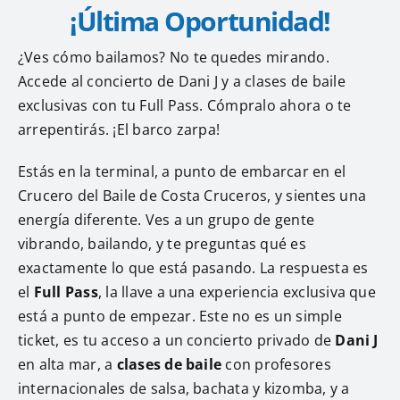
¡Última Oportunidad!
FAQ
¿Ves cómo bailamos? No te quedes mirando.
Accede al concierto de Dani J y a clases de baile
Carteles
exclusivas con tu Full Pass. Cómpralo ahora o te
arrepentirás. ¡El barco zarpa!
Financia tu Crucero
Estás en la terminal, a punto de embarcar en el
Español
Crucero del Baile de Costa Cruceros, y sientes una
energía diferente. Ves a un grupo de gente
vibrando, bailando, y te preguntas qué es
exactamente lo que está pasando. La respuesta es
el
Full Pass
, la llave a una experiencia exclusiva que
está a punto de empezar. Este no es un simple
ticket, es tu acceso a un concierto privado de
Dani J
en alta mar, a
clases de baile
con profesores
internacionales de salsa, bachata y kizomba, y a