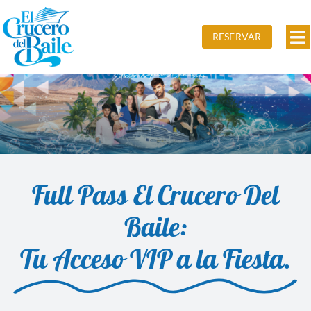
Saltar
al
RESERVAR
Al
contenido
na
Inicio
Edición Primavera
Edición Otoño
Full Pass El Crucero Del
Precios
Baile:
Actividades
Tu Acceso VIP a la Fiesta.
Fotos
Contacto